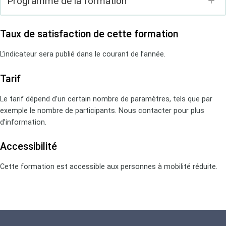
Programme de la formation
Taux de satisfaction de cette formation
Module 1 : Fondamentaux de la cybersécurité.
L’indicateur sera publié dans le courant de l’année.
Comprendre les défis liés à la sécurité des SI.
Comprendre l’écosystème de la menace cyber.
Tarif
Maîtriser les fondamentaux de la cyber.
Le tarif dépend d’un certain nombre de paramètres, tels que par
Comprendre les normes, lois et réglementations de la
exemple le nombre de participants. Nous contacter pour plus
cyber.
d’information.
Cartographier l’écosystème de la cyber.
Accessibilité
Module 2 : Evaluer le niveau de sécurité
Cette formation est accessible aux personnes à mobilité réduite.
Connaître le SI via une cartographie complète.
Savoir auditer le niveau de sécurité technique d’un SI :
architecture, configuration, organisationnel et test
d’intrusion.